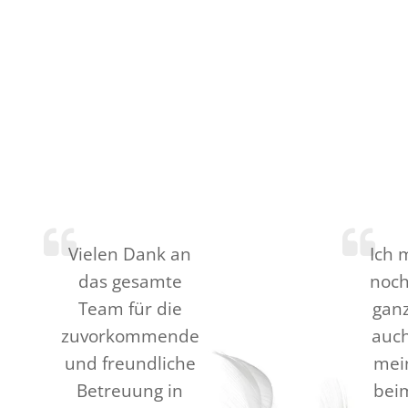
Vielen Dank an
Ich 
das gesamte
noch
Team für die
gan
zuvorkommende
auc
und freundliche
mein
Betreuung in
bei