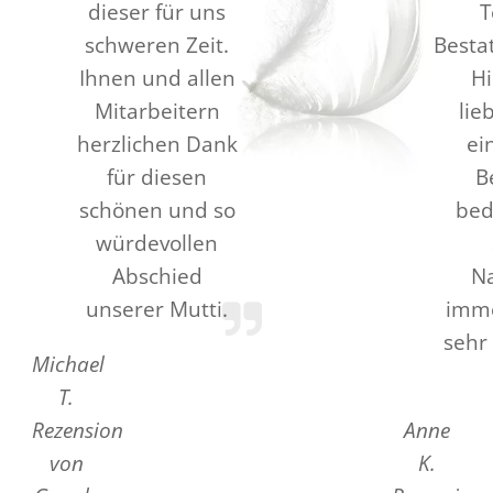
dieser für uns
T
schweren Zeit.
Besta
Ihnen und allen
Hi
Mitarbeitern
lie
herzlichen Dank
ei
für diesen
B
schönen und so
bed
würdevollen
Abschied
N
unserer Mutti.
imme
sehr
Michael
T.
Rezension
Anne
von
K.